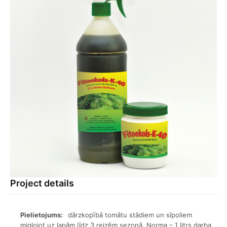
Project details
Pielietojums:
dārzkopībā tomātu stādiem un sīpoliem
miglojot uz lapām līdz 3 reizēm sezonā. Norma – 1 litrs darba