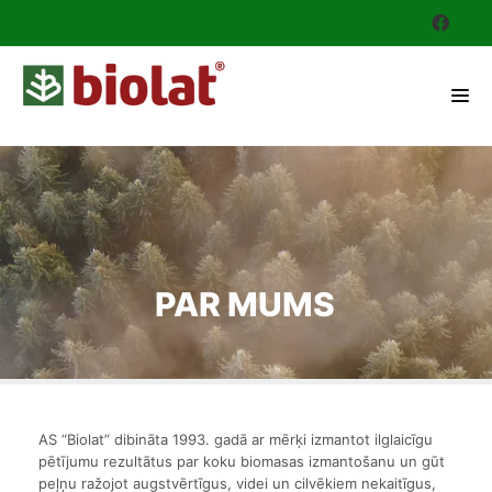
PAR MUMS
AS “Biolat” dibināta 1993. gadā ar mērķi izmantot ilglaicīgu
pētījumu rezultātus par koku biomasas izmantošanu un gūt
peļņu ražojot augstvērtīgus, videi un cilvēkiem nekaitīgus,