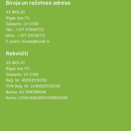
Biroja un ražotnes adrese
AS BIOLAT
Rīgas iela 111,
Salaspils, LV-2169
Tālr.: +371 67949723
Mob.: +371 20246112
E-pasts: biolat@biolat.lv
Rekvizīti
AS BIOLAT
Rīgas iela 111,
Salaspils, LV-2169
Reģ. Nr. 40003128200
PVN Reģ. Nr. LV40003128200
Banka: AS SWEDBANK
Konts: LV55HABA0551028550395