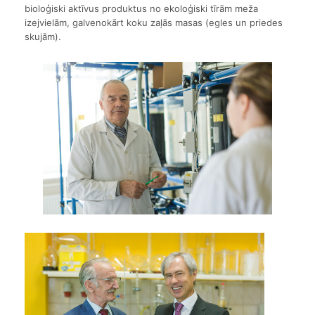
bioloģiski aktīvus produktus no ekoloģiski tīrām meža
izejvielām, galvenokārt koku zaļās masas (egles un priedes
skujām).