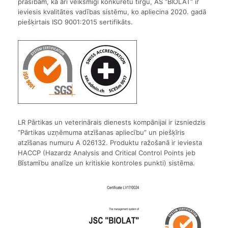
prasībām, kā arī veiksmīgi konkurētu tirgū, AS “BIOLAT” ir
ieviesis kvalitātes vadības sistēmu, ko apliecina 2020. gadā
piešķirtais ISO 9001:2015 sertifikāts.
LR Pārtikas un veterinārais dienests kompānijai ir izsniedzis
“Pārtikas uzņēmuma atzīšanas apliecību” un piešķīris
atzīšanas numuru A 026132. Produktu ražošanā ir ieviesta
HACCP (Hazardz Analysis and Critical Control Points jeb
Bīstamību analīze un kritiskie kontroles punkti) sistēma.