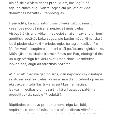
bioloģiski aktīviem dabas produktiem, kas iegūti no
atjaunojamām augu valsts izejvielām pielietojot videi
draudzīgas bezatlieku tehnoloģijas.
Ir pierādīts, ka augi satur visus cilvēka izdzīvošanai un
veselības nodrošināšanai nepieciešamās vielas.
Visbagātākās ar cilvēkam nepieciešamajiem savienojumiem ir
ģenētiski vecākās koku sugas, pie kurām mūsu klimatiskajā
joslā pieder skujkoki – priede, egle, baltegle, kadiķis. Pie
šādām vecām sugām pieder arī plaši pazīstamais ginka koks.
Mūžzaļās koku skujas ir uzskatāmas par lētu, ekoloģiski tīru
un augstvērtīgu izejvielu avotu medicīnas, kosmētikas,
lopkopības, augu aizsardzības nozarēs.
AS “Biolat” piedāvā gan polāros, gan nepolāros šķīdinātājos
šķīstošas ekstraktvielas, kā arī ar mūsdienu tehnoloģijām no
ekstraktiem izdalītas tīrvielas pārtikas, farmācijas,
lauksaimniecības u.c. nozarēm, kā arī gatavus patēriņa
produktus (sk. sadaļu “Produkti”).
Rūpējoties par savu produktu nemainīgu kvalitāti,
nepārtraukti nodrošinātu to atbilstību klientu vēlmēm un