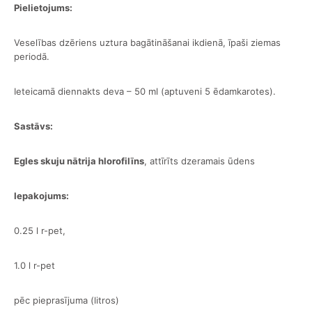
Pielietojums:
Veselības dzēriens uztura bagātināšanai ikdienā, īpaši ziemas
periodā.
Ieteicamā diennakts deva – 50 ml (aptuveni 5 ēdamkarotes).
Sastāvs:
Egles skuju nātrija hlorofilīns
, attīrīts dzeramais ūdens
Iepakojums:
0.25 l r-pet,
1.0 l r-pet
pēc pieprasījuma (litros)