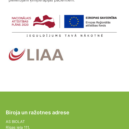
pielietojami ķīmijterapijas pacientiem.
Biroja un ražotnes adrese
AS BIOLAT
Rīgas iela 111,