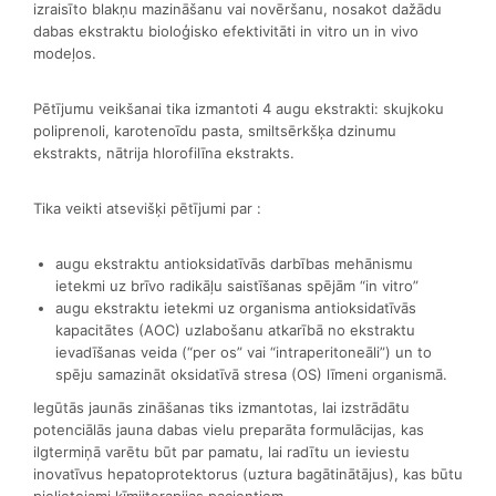
izraisīto blakņu mazināšanu vai novēršanu, nosakot dažādu
dabas ekstraktu bioloģisko efektivitāti in vitro un in vivo
modeļos.
Pētījumu veikšanai tika izmantoti 4 augu ekstrakti: skujkoku
poliprenoli, karotenoīdu pasta, smiltsērkšķa dzinumu
ekstrakts, nātrija hlorofilīna ekstrakts.
Tika veikti atsevišķi pētījumi par :
augu ekstraktu antioksidatīvās darbības mehānismu
ietekmi uz brīvo radikāļu saistīšanas spējām “in vitro”
augu ekstraktu ietekmi uz organisma antioksidatīvās
kapacitātes (AOC) uzlabošanu atkarībā no ekstraktu
ievadīšanas veida (“per os” vai “intraperitoneāli”) un to
spēju samazināt oksidatīvā stresa (OS) līmeni organismā.
Iegūtās jaunās zināšanas tiks izmantotas, lai izstrādātu
potenciālās jauna dabas vielu preparāta formulācijas, kas
ilgtermiņā varētu būt par pamatu, lai radītu un ieviestu
inovatīvus hepatoprotektorus (uztura bagātinātājus), kas būtu