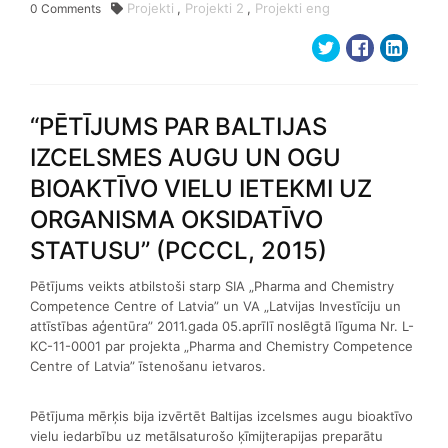
Projekti
,
Projekti 2
,
Projekti eng
0
Comments
“PĒTĪJUMS PAR BALTIJAS
IZCELSMES AUGU UN OGU
BIOAKTĪVO VIELU IETEKMI UZ
ORGANISMA OKSIDATĪVO
STATUSU” (PCCCL, 2015)
Pētījums veikts atbilstoši starp SIA „Pharma and Chemistry
Competence Centre of Latvia” un VA „Latvijas Investīciju un
attīstības aģentūra” 2011.gada 05.aprīlī noslēgtā līguma Nr. L-
KC-11-0001 par projekta „Pharma and Chemistry Competence
Centre of Latvia” īstenošanu ietvaros.
Pētījuma mērķis bija izvērtēt Baltijas izcelsmes augu bioaktīvo
vielu iedarbību uz metālsaturošo ķīmijterapijas preparātu